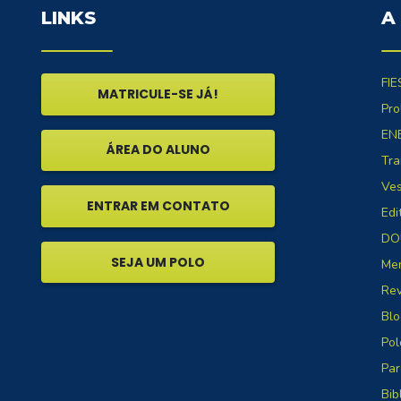
LINKS
A
FIE
MATRICULE-SE JÁ!
Pro
EN
ÁREA DO ALUNO
Tra
Ves
ENTRAR EM CONTATO
Edi
DO
SEJA UM POLO
Me
Rev
Blo
Pol
Par
Bib