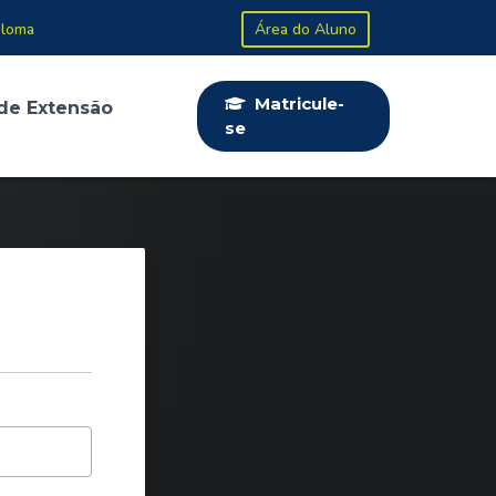
ploma
Área do Aluno
Matricule-
de Extensão
se