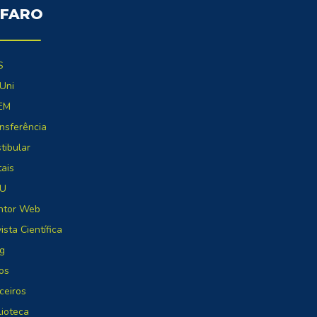
 FARO
S
Uni
EM
nsferência
tibular
tais
U
ntor Web
ista Científica
g
os
ceiros
lioteca