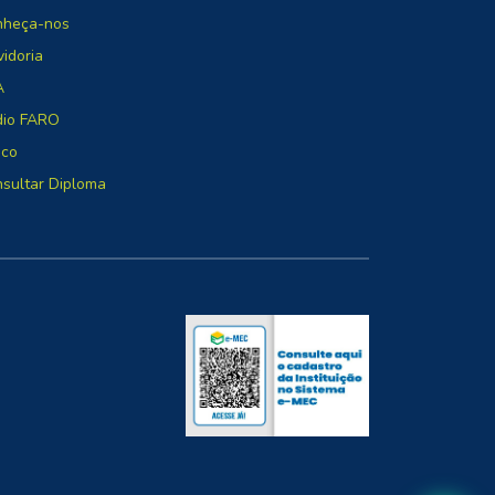
nheça-nos
idoria
A
dio FARO
oco
sultar Diploma