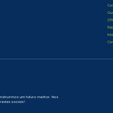
Co
Ouv
CP
Rá
Inl
Con
nstruirmos um futuro melhor. Nos
edes sociais!