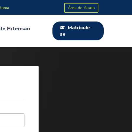
ploma
Área do Aluno
Matricule-
de Extensão
se