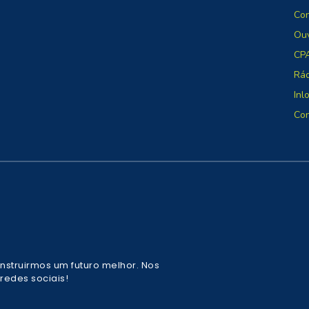
Co
Ouv
CP
Rá
Inl
Con
nstruirmos um futuro melhor. Nos
edes sociais!