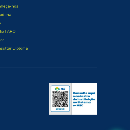
nheça-nos
idoria
A
dio FARO
oco
sultar Diploma