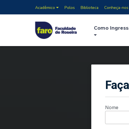
Acadêmico
Polos
Biblioteca
Conheça-nos
Como Ingress
Faça
Nome