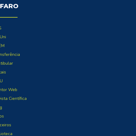
 FARO
S
Uni
EM
nsferência
tibular
tais
U
ntor Web
ista Científica
g
os
ceiros
lioteca