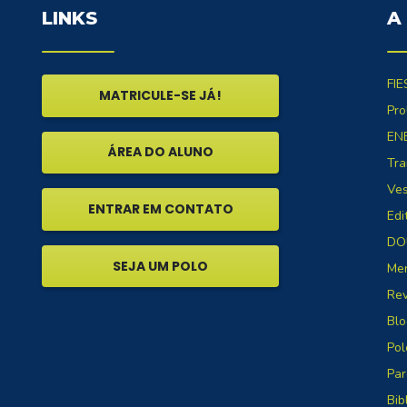
LINKS
A
FIE
MATRICULE-SE JÁ!
Pro
EN
ÁREA DO ALUNO
Tra
Ves
ENTRAR EM CONTATO
Edi
DO
SEJA UM POLO
Me
Rev
Blo
Pol
Par
Bib